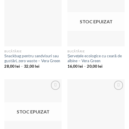
Adaugă
Adaugă
la
la
favorite
favorite
STOC EPUIZAT
BUCĂTĂRIE
BUCĂTĂRIE
Snackbag pentru sandvisuri sau
Șervețele ecologice cu ceară de
gustări, zero waste – Vera Green
albine – Vera Green
28,00
lei
–
32,00
lei
16,00
lei
–
20,00
lei
Adaugă
Adaugă
la
la
favorite
favorite
STOC EPUIZAT