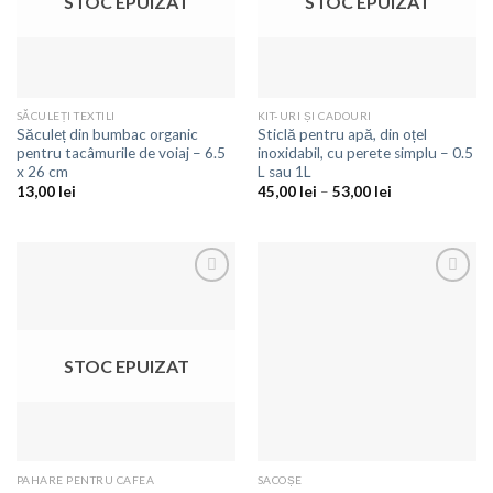
STOC EPUIZAT
STOC EPUIZAT
SĂCULEȚI TEXTILI
KIT-URI ȘI CADOURI
Săculeț din bumbac organic
Sticlă pentru apă, din oțel
pentru tacâmurile de voiaj – 6.5
inoxidabil, cu perete simplu – 0.5
x 26 cm
L sau 1L
13,00
lei
45,00
lei
–
53,00
lei
Adaugă
Adaugă
la
la
favorite
favorite
STOC EPUIZAT
PAHARE PENTRU CAFEA
SACOȘE