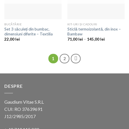
BUCĂTĂRIE
KIT-URI ȘI CADOURI
Set 3 săculeți din bumbac,
Sticlă termoizolantă, din inox –
dimensiuni diferite – Textilia
Bambaw
22,00
lei
71,00
lei
–
145,00
lei
1
2
DESPRE
Gaudium Vitae S.R.L
CUI: RO 37639691
J12/2985/2017