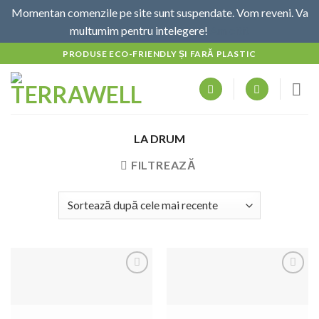
Momentan comenzile pe site sunt suspendate. Vom reveni. Va
multumim pentru intelegere!
Am citit
Skip
PRODUSE ECO-FRIENDLY ȘI FARĂ PLASTIC
to
content
LA DRUM
FILTREAZĂ
Adaugă
Adaugă
la
la
favorite
favorite