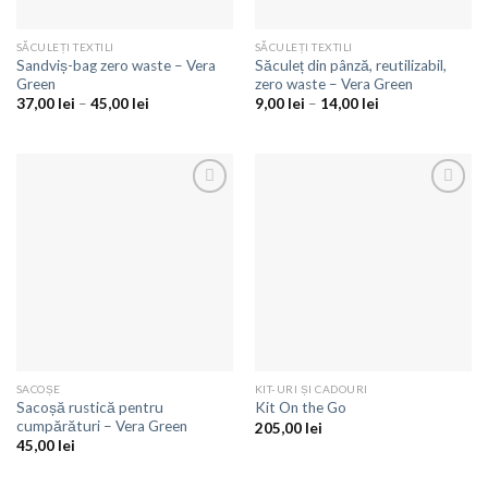
SĂCULEȚI TEXTILI
SĂCULEȚI TEXTILI
Sandviș-bag zero waste – Vera
Săculeț din pânză, reutilizabil,
Green
zero waste – Vera Green
37,00
lei
–
45,00
lei
9,00
lei
–
14,00
lei
Adaugă
Adaugă
la
la
favorite
favorite
SACOȘE
KIT-URI ȘI CADOURI
Sacoșă rustică pentru
Kit On the Go
cumpărături – Vera Green
205,00
lei
45,00
lei