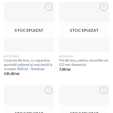
Adaugă
Adaugă
la
la
favorite
favorite
STOC EPUIZAT
STOC EPUIZAT
BUCĂTĂRIE
TACÂMURI
Caserola din inox, cu separator
Pai din inox, pentru smoothie-uri
ajustabil opțional și rezistentă la
(12 mm diametru)
scurgeri, 800 ml – Bambaw
7,00
lei
135,00
lei
Adaugă
Adaugă
la
la
favorite
favorite