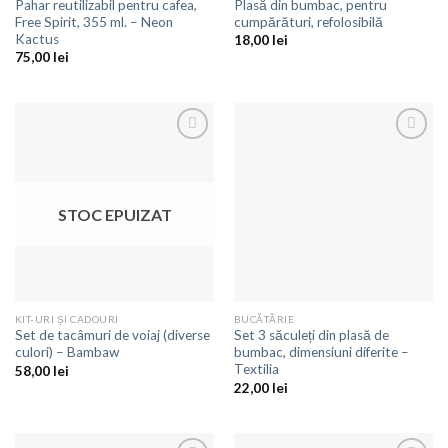
Pahar reutilizabil pentru cafea,
Plasă din bumbac, pentru
Free Spirit, 355 ml. – Neon
cumpărături, refolosibilă
Kactus
18,00
lei
75,00
lei
Adaugă
Adaugă
la
la
favorite
favorite
STOC EPUIZAT
KIT-URI ȘI CADOURI
BUCĂTĂRIE
Set de tacâmuri de voiaj (diverse
Set 3 săculeți din plasă de
culori) – Bambaw
bumbac, dimensiuni diferite –
Textilia
58,00
lei
22,00
lei