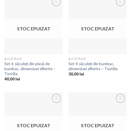
Adaugă
Adaugă
la
la
favorite
favorite
STOC EPUIZAT
STOC EPUIZAT
BUCĂTĂRIE
BUCĂTĂRIE
Set 6 săculeți din plasă de
Set 4 săculeți din bumbac,
bumbac, dimensiuni diferite –
dimensiuni diferite – Textilia
Textilia
30,00
lei
40,00
lei
Adaugă
Adaugă
la
la
favorite
favorite
STOC EPUIZAT
STOC EPUIZAT