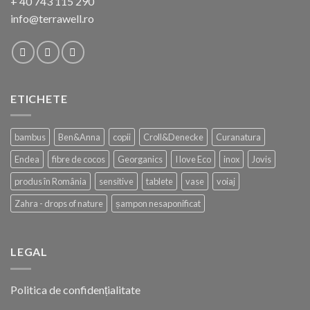
+ 40 743 115 290
info@terrawell.ro
ETICHETE
bambus
Ben&Anna
copii
Croll&Denecke
Curanatura
Endea
fibre de cocos
Georganics
I love Eco
inox
Jovis
produs în România
sensitive
tablete
vase
voiaj
Zahra - drops of nature
șampon nesaponificat
LEGAL
Politica de confidențialitate