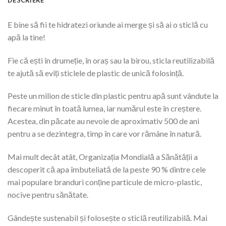
E bine să fii te hidratezi oriunde ai merge și să ai o sticlă cu
apă la tine!
Fie că ești în drumeție, în oraș sau la birou, sticla reutilizabilă
te ajută să eviți sticlele de plastic de unică folosință.
Peste un milion de sticle din plastic pentru apă sunt vândute la
fiecare minut în toată lumea, iar numărul este în creștere.
Acestea, din păcate au nevoie de aproximativ 500 de ani
pentru a se dezintegra, timp în care vor rămâne în natură.
Mai mult decât atât, Organizația Mondială a Sănătății a
descoperit că apa îmbuteliată de la peste 90 % dintre cele
mai populare branduri conține particule de micro-plastic,
nocive pentru sănătate.
Gândește sustenabil și folosește o sticlă reutilizabilă. Mai