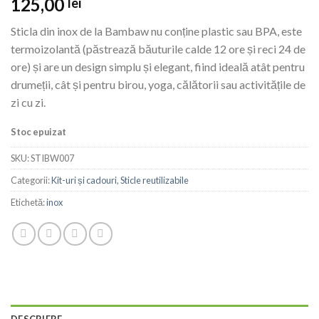
125,00
lei
Sticla din inox de la Bambaw nu conține plastic sau BPA, este
termoizolantă (păstrează băuturile calde 12 ore și reci 24 de
ore) și are un design simplu și elegant, fiind
ideală atât pentru
drumeții, cât și pentru birou, yoga, călătorii sau activitățile de
zi cu zi.
Stoc epuizat
SKU:
STIBW007
Categorii:
Kit-uri și cadouri
,
Sticle reutilizabile
Etichetă:
inox
DESCRIERE