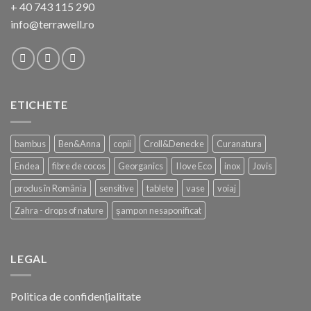
+ 40 743 115 290
info@terrawell.ro
ETICHETE
bambus
Ben&Anna
copii
Croll&Denecke
Curanatura
Endea
fibre de cocos
Georganics
I love Eco
inox
Jovis
produs în România
sensitive
tablete
vase
voiaj
Zahra - drops of nature
șampon nesaponificat
LEGAL
Politica de confidențialitate