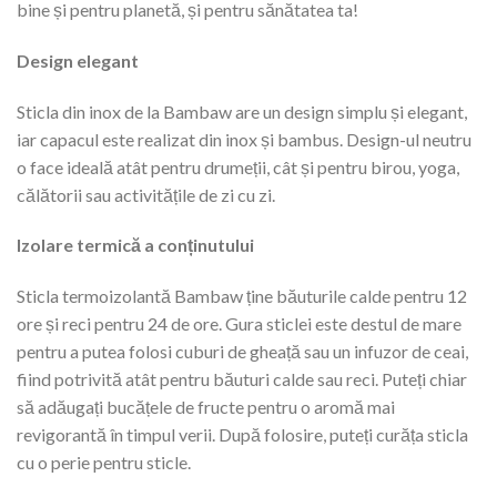
bine și pentru planetă, și pentru sănătatea ta!
Design elegant
Sticla din inox de la Bambaw are un design simplu și elegant,
iar capacul este realizat din inox și bambus. Design-ul neutru
o face ideală atât pentru drumeții, cât și pentru birou, yoga,
călătorii sau activitățile de zi cu zi.
Izolare termică a conținutului
Sticla termoizolantă Bambaw ține băuturile calde pentru 12
ore și reci pentru 24 de ore. Gura sticlei este destul de mare
pentru a putea folosi cuburi de gheață sau un infuzor de ceai,
fiind potrivită atât pentru băuturi calde sau reci. Puteți chiar
să adăugați bucățele de fructe pentru o aromă mai
revigorantă în timpul verii. După folosire, puteți curăța sticla
cu o
perie pentru sticle
.