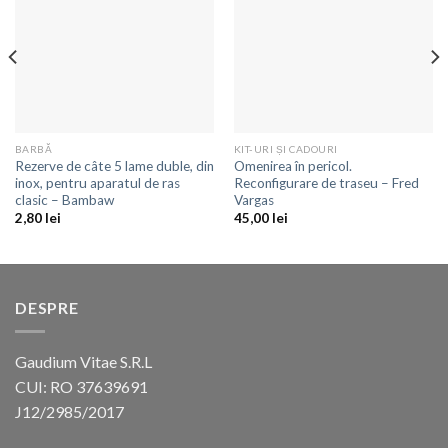
favorite
favorite
BARBĂ
KIT-URI ȘI CADOURI
Rezerve de câte 5 lame duble, din
Omenirea în pericol.
inox, pentru aparatul de ras
Reconfigurare de traseu – Fred
clasic – Bambaw
Vargas
2,80
lei
45,00
lei
DESPRE
Gaudium Vitae S.R.L
CUI: RO 37639691
J12/2985/2017