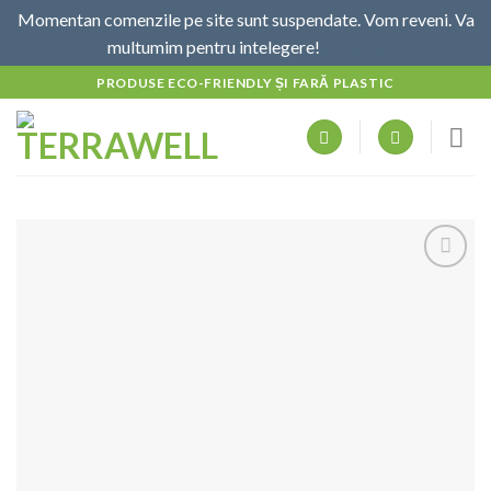
Momentan comenzile pe site sunt suspendate. Vom reveni. Va
multumim pentru intelegere!
Am citit
Skip
PRODUSE ECO-FRIENDLY ȘI FARĂ PLASTIC
to
content
Adaugă
la
favorite