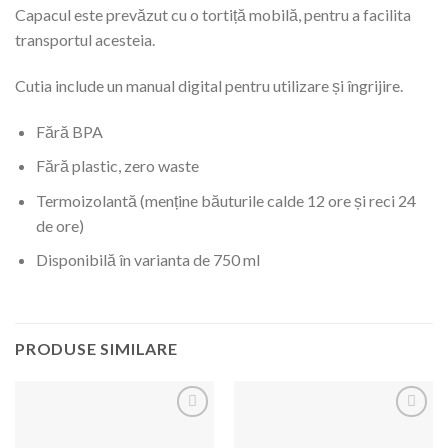
Capacul este prevăzut cu o tortiță mobilă, pentru a facilita
transportul acesteia.
Cutia include un manual digital pentru utilizare și îngrijire.
Fără BPA
Fără plastic, zero waste
Termoizolantă (menține băuturile calde 12 ore și reci 24
de ore)
Disponibilă în varianta de 750 ml
PRODUSE SIMILARE
Adaugă
Adaugă
la
la