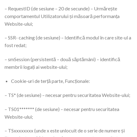
– RequestID (de sesiune – 20 de secunde) – Urmărește
comportamentul Utilizatorului și măsoară performanța
Website-ului;
– SSR- caching (de sesiune) – Identifică modul în care site-ul a
fost redat;
– smSession (persistentă – două săptămâni) – identifică
membrii logați ai website-ului;
Cookie-uri de terță parte, Funcționale:
– TS* (de sesiune) – necesar pentru securitatea Website-ului;
– TS01******* (de sesiune) – necesar pentru securitatea
Website-ului;
– TSxxxxxxxx (unde x este unlocuit de o serie de numere și