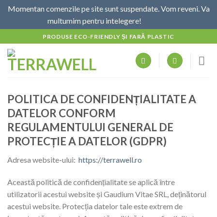
Momentan comenzile pe site sunt suspendate. Vom reveni. Va
multumim pentru intelegere!
Am citit
Skip
PRODUSE ECO-FRIENDLY ȘI FARĂ PLASTIC
to
content
POLITICA DE CONFIDENȚIALITATE A
DATELOR CONFORM
REGULAMENTULUI GENERAL DE
PROTECȚIE A DATELOR (GDPR)
Adresa website-ului:
​https://terrawell.ro
Această politică de confidențialitate se aplică între
utilizatorii acestui website și Gaudium Vitae SRL, deținătorul
acestui website. Protecția datelor tale este extrem de