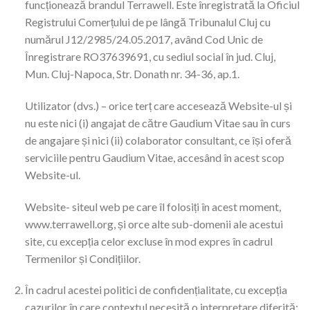
funcționează brandul Terrawell. Este înregistrată la Oficiul
Registrului Comerțului de pe lângă Tribunalul Cluj cu
numărul J12/2985/24.05.2017, având Cod Unic de
Înregistrare RO37639691, cu sediul social în jud. Cluj,
Mun. Cluj-Napoca, Str. Donath nr. 34-36, ap.1.
Utilizator (dvs.) – orice terț care accesează Website-ul și
nu este nici (i) angajat de către Gaudium Vitae sau în curs
de angajare și nici (ii) colaborator consultant, ce își oferă
serviciile pentru Gaudium Vitae, accesând în acest scop
Website-ul.
Website- siteul web pe care îl folosiți în acest moment,
www.terrawell.org, și orce alte sub-domenii ale acestui
site, cu excepția celor excluse în mod expres în cadrul
Termenilor și Condițiilor.
În cadrul acestei politici de confidențialitate, cu excepția
cazurilor în care contextul necesită o interpretare diferită: