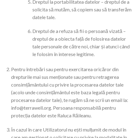
Dreptul la portabilitatea datelor – dreptul de a
solicita să mutăm, să copiem sau să transferăm
datele tale.
Dreptul de a refuza să fii o persoană vizată –
dreptul de a obiecta față de folosirea datelor
tale personale de către noi, chiar și atunci când
le folosim în interese legitime.
Pentru întrebări sau pentru exercitarea oricăror din
drepturile mai sus menționate sau pentru retragerea
consimțământului cu privire la procesarea datelor tale
(acolo unde consimțământul este baza legală pentru
procesarea datelor tale), te rugăm să ne scrii un email la:
info@terrawell.org. Persoana responsabilă pentru
protecția datelor este Raluca Răileanu.
În cazul în care Utilizatorul nu ești mulțumit de modul în
care am gestionat o solicitare cu privire la modalitate în