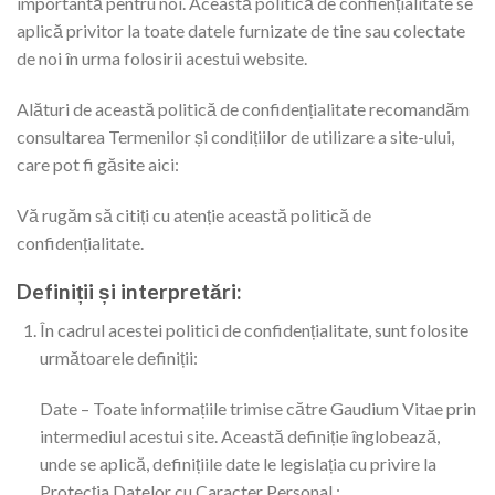
importantă pentru noi. Această politică de confiențialitate se
aplică privitor la toate datele furnizate de tine sau colectate
de noi în urma folosirii acestui website.
Alături de această politică de confidențialitate recomandăm
consultarea Termenilor și condițiilor de utilizare a site-ului,
care pot fi găsite aici:
Vă rugăm să citiți cu atenție această politică de
confidențialitate.
Definiții și interpretări:
În cadrul acestei politici de confidențialitate, sunt folosite
următoarele definiții:
Date – Toate informațiile trimise către Gaudium Vitae prin
intermediul acestui site. Această definiție înglobează,
unde se aplică, definițiile date le legislația cu privire la
Protecția Datelor cu Caracter Personal.;