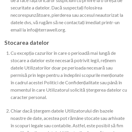
de a face față oricăror suspiciuni cu privire la o breșă de
securitate a datelor. Dacă suspectați folosirea
necorespunzătoare, pierderea sau accesul neautorizat la
datele dvs, vă rugăm să ne contactați imediat printr-un
email la info@terrawell.org.
Stocarea datelor
Cu excepția cazurilor în care o perioadă mai lungă de
stocare a datelor este necesară potrivit legii, reținem
datele Utilizatorilor doar pe perioada necesară sau
permisă prin lege pentru a îndeplini scopurile menționate
în cadrul acestei Politici de Confidențialitate sau până în
momentul în care Utilizatorul solicită ștergerea datelor cu
caracter personal.
Chiar dacă ștergem datele Utilizatorului din bazele
noastre de date, acestea pot rămâne stocate sau arhivate
în scopuri legale sau contabile. Astfel, este posibil să fim