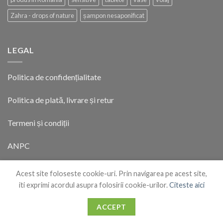
Zahra - drops of nature
șampon nesaponificat
LEGAL
Politica de confidențialitate
Politica de plată, livrare și retur
Termeni și condiții
ANPC
Acest site foloseste cookie-uri. Prin navigarea pe acest site,
iti exprimi acordul asupra folosirii cookie-urilor.
Citeste aici
ACCEPT
DESPRE
INTREBĂRI FRECVENTE
BLOG