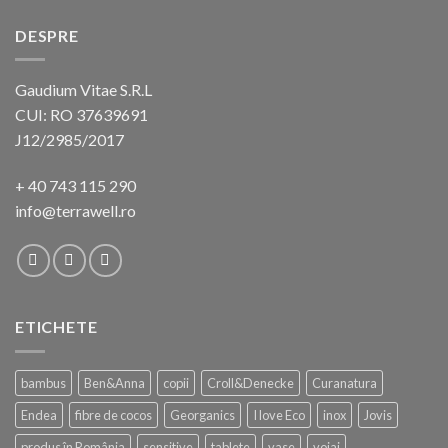
DESPRE
Gaudium Vitae S.R.L
CUI: RO 37639691
J12/2985/2017
+ 40 743 115 290
info@terrawell.ro
ETICHETE
bambus
Ben&Anna
copii
Croll&Denecke
Curanatura
Endea
fibre de cocos
Georganics
I love Eco
inox
Jovis
produs în România
sensitive
tablete
vase
voiaj