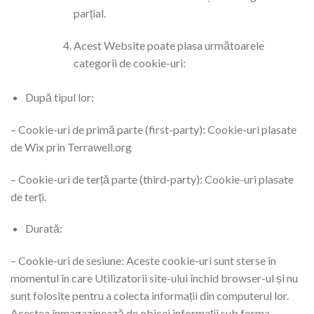
parțial.
Acest Website poate plasa următoarele
categorii de cookie-uri:
​După tipul lor:
– Cookie-uri de primă parte (first-party): Cookie-uri plasate
de Wix prin Terrawell.org
– Cookie-uri de terță parte (third-party): Cookie-uri plasate
de terți.
Durată:
– Cookie-uri de sesiune: Aceste cookie-uri sunt sterse în
momentul în care Utilizatorii site-ului închid browser-ul și nu
sunt folosite pentru a colecta informații din computerul lor.
Acestea înmagazinează de obicei informații sub forma