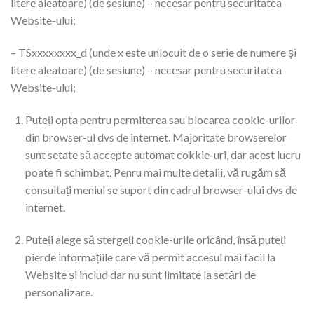
litere aleatoare) (de sesiune) – necesar pentru securitatea
Website-ului;
– TSxxxxxxxx_d (unde x este unlocuit de o serie de numere și
litere aleatoare) (de sesiune) – necesar pentru securitatea
Website-ului;
Puteți opta pentru permiterea sau blocarea cookie-urilor
din browser-ul dvs de internet. Majoritate browserelor
sunt setate să accepte automat cokkie-uri, dar acest lucru
poate fi schimbat. Penru mai multe detalii, vă rugăm să
consultați meniul se suport din cadrul browser-ului dvs de
internet.
Puteți alege să ștergeți cookie-urile oricând, însă puteți
pierde informațiile care vă permit accesul mai facil la
Website și includ dar nu sunt limitate la setări de
personalizare.