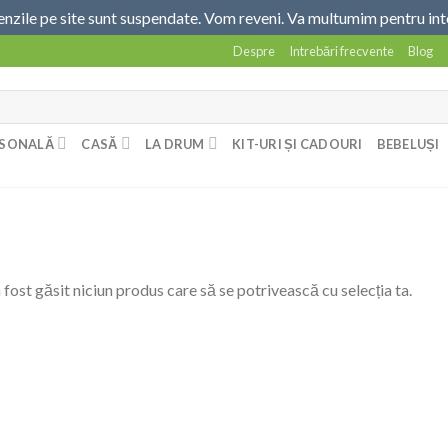
ile pe site sunt suspendate. Vom reveni. Va multumim pentru int
Despre
Intrebări frecvente
Blog
RSONALĂ
CASĂ
LA DRUM
KIT-URI ȘI CADOURI
BEBELUȘI
 fost găsit niciun produs care să se potrivească cu selecția ta.