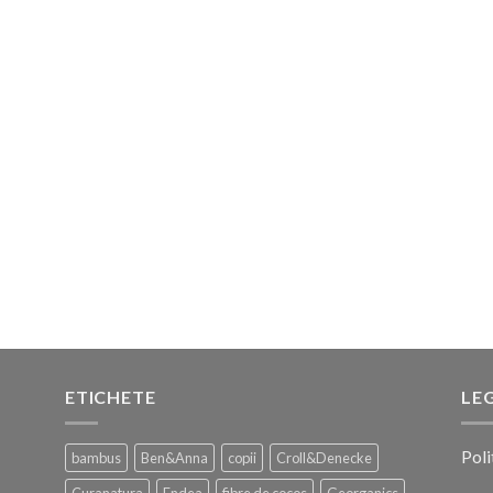
ETICHETE
LE
Poli
bambus
Ben&Anna
copii
Croll&Denecke