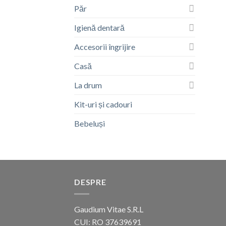
Păr
Igienă dentară
Accesorii îngrijire
Casă
La drum
Kit-uri și cadouri
Bebeluși
DESPRE
Gaudium Vitae S.R.L
CUI: RO 37639691