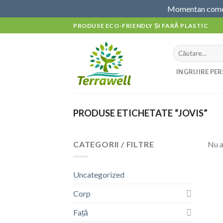
Momentan comenz
Skip
PRODUSE ECO-FRIENDLY ȘI FARĂ PLASTIC
to
content
Caută
după:
INGRIJIRE PE
PRODUSE ETICHETATE “JOVIS”
CATEGORII / FILTRE
Nu a
Uncategorized
Corp
Față