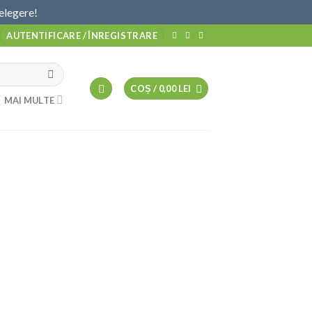
elegere!
Am citit
AUTENTIFICARE / ÎNREGISTRARE
COȘ /
0,00
LEI
MAI MULTE