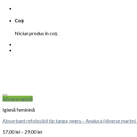
Coș
Niciun produs în coș.
Afișare rapidă
Igienă feminină
Absorbant refolosibil tip tanga, negru – Analuca (diverse marimi 
17,00
lei
–
29,00
lei