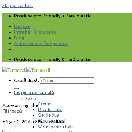
Skip to content
Produse eco-friendly și fară plastic
Despre
Intrebări frecvente
Blog
Autentificare / Înregistrare
Produse eco-friendly și fară plastic
Caută după:
Ingrijire personală
Corp
Creme
Accesorii îngrijire
Deodorante
Filtrează
Gel de duș
Săpun natural
Afișez 1–24 din 39 de rezultate
Săruri pentru baie