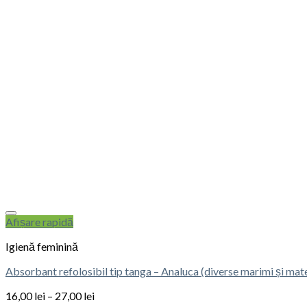
Afișare rapidă
Igienă feminină
Absorbant refolosibil tip tanga – Analuca (diverse marimi și mate
16,00
lei
–
27,00
lei