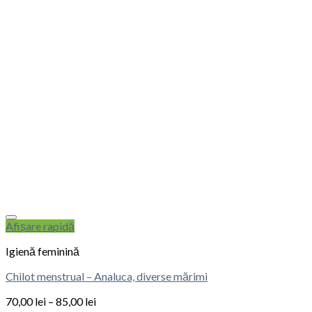
Afișare rapidă
Igienă feminină
Chilot menstrual – Analuca, diverse mărimi
70,00
lei
–
85,00
lei