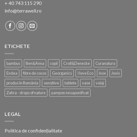
+ 40 743 115 290
info@terrawell.ro
ETICHETE
bambus
Ben&Anna
copii
Croll&Denecke
Curanatura
Endea
fibre de cocos
Georganics
I love Eco
inox
Jovis
produs în România
sensitive
tablete
vase
voiaj
Zahra - drops of nature
șampon nesaponificat
LEGAL
Politica de confidențialitate