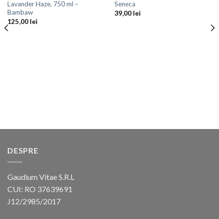
Lavander Haze, 750 ml –
Seneca
favorite
favorite
Bambaw
39,00
lei
125,00
lei
DESPRE
Gaudium Vitae S.R.L
CUI: RO 37639691
J12/2985/2017