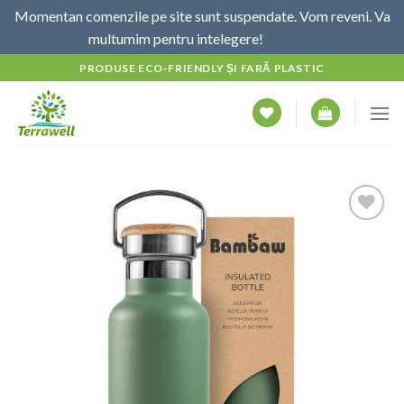
Momentan comenzile pe site sunt suspendate. Vom reveni. Va
multumim pentru intelegere!
Am citit
Skip
PRODUSE ECO-FRIENDLY ȘI FARĂ PLASTIC
to
content
Adaugă
la
favorite