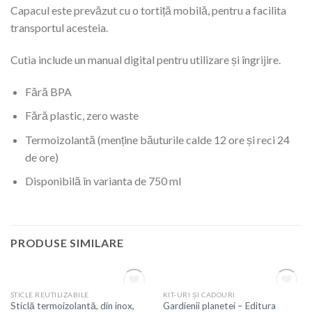
Capacul este prevăzut cu o tortiță mobilă, pentru a facilita
transportul acesteia.
Cutia include un manual digital pentru utilizare și îngrijire.
Fără BPA
Fără plastic, zero waste
Termoizolantă (menține băuturile calde 12 ore și reci 24
de ore)
Disponibilă în varianta de 750 ml
PRODUSE SIMILARE
STOC EPUIZAT
STOC EPUIZAT
STICLE REUTILIZABILE
KIT-URI ȘI CADOURI
Adaugă
Adaugă
Sticlă termoizolantă, din inox,
Gardienii planetei – Editura
la
la