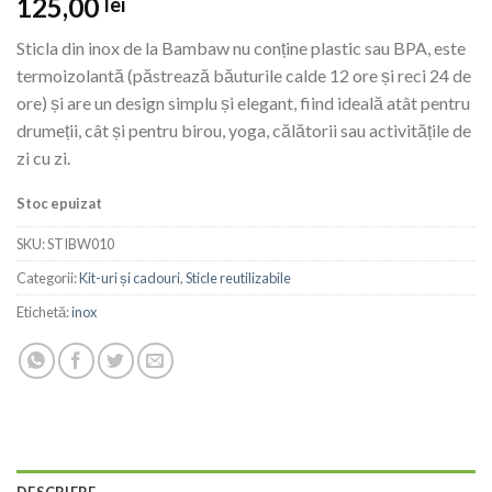
125,00
lei
Sticla din inox de la Bambaw nu conține plastic sau BPA, este
termoizolantă (păstrează băuturile calde 12 ore și reci 24 de
ore) și are un design simplu și elegant, fiind
ideală atât pentru
drumeții, cât și pentru birou, yoga, călătorii sau activitățile de
zi cu zi.
Stoc epuizat
SKU:
STIBW010
Categorii:
Kit-uri și cadouri
,
Sticle reutilizabile
Etichetă:
inox
DESCRIERE