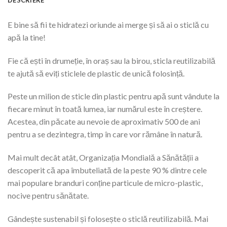
E bine să fii te hidratezi oriunde ai merge și să ai o sticlă cu
apă la tine!
Fie că ești în drumeție, în oraș sau la birou, sticla reutilizabilă
te ajută să eviți sticlele de plastic de unică folosință.
Peste un milion de sticle din plastic pentru apă sunt vândute la
fiecare minut în toată lumea, iar numărul este în creștere.
Acestea, din păcate au nevoie de aproximativ 500 de ani
pentru a se dezintegra, timp în care vor rămâne în natură.
Mai mult decât atât, Organizația Mondială a Sănătății a
descoperit că apa îmbuteliată de la peste 90 % dintre cele
mai populare branduri conține particule de micro-plastic,
nocive pentru sănătate.
Gândește sustenabil și folosește o sticlă reutilizabilă. Mai