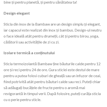
bine și pentru planetă, și pentru sănătatea ta!
Design elegant
Sticla din inox de la Bambaw are un design simplu și elegant,
iar capacul este realizat din inox și bambus. Design-ul neutru
o face ideală atât pentru drumeții, cât și pentru birou, yoga,
călătorii sau activitățile de zi cu zi.
Izolare termică a conținutului
Sticla termoizolantă Bambaw ține băuturile calde pentru 12
ore și reci pentru 24 de ore. Gura sticlei este destul de mare
pentru a putea folosi cuburi de gheață sau un infuzor de ceai,
fiind potrivită atât pentru băuturi calde sau reci. Puteți chiar
să adăugați bucățele de fructe pentru o aromă mai
revigorantă în timpul verii. După folosire, puteți curăța sticla
cu o
perie pentru sticle
.