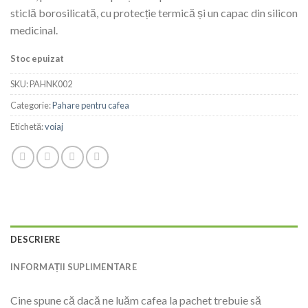
sticlă borosilicată, cu protecție termică și un capac din silicon
medicinal.
Stoc epuizat
SKU:
PAHNK002
Categorie:
Pahare pentru cafea
Etichetă:
voiaj
DESCRIERE
INFORMAȚII SUPLIMENTARE
Cine spune că dacă ne luăm cafea la pachet trebuie să