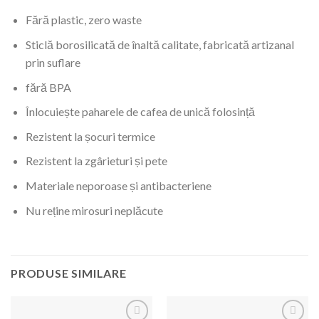
Fără plastic, zero waste
Sticlă borosilicată de înaltă calitate, fabricată artizanal
prin suflare
fără BPA
Înlocuiește paharele de cafea de unică folosință
Rezistent la șocuri termice
Rezistent la zgârieturi și pete
Materiale neporoase și antibacteriene
Nu reține mirosuri neplăcute
PRODUSE SIMILARE