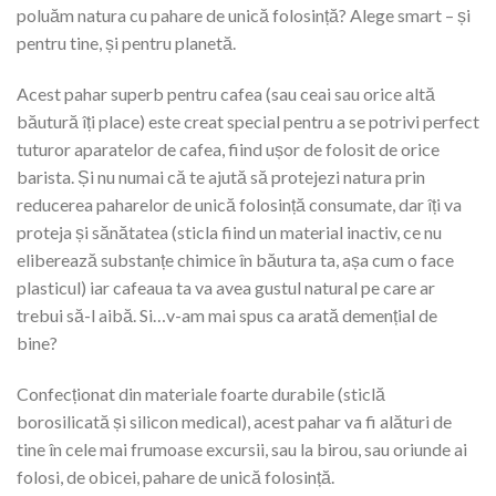
poluăm natura cu pahare de unică folosință? Alege smart – și
pentru tine, și pentru planetă.
Acest pahar superb pentru cafea (sau ceai sau orice altă
băutură îți place) este creat special pentru a se potrivi perfect
tuturor aparatelor de cafea, fiind ușor de folosit de orice
barista. Și nu numai că te ajută să protejezi natura prin
reducerea paharelor de unică folosință consumate, dar îți va
proteja și sănătatea (sticla fiind un material inactiv, ce nu
eliberează substanțe chimice în băutura ta, așa cum o face
plasticul) iar cafeaua ta va avea gustul natural pe care ar
trebui să-l aibă. Si…v-am mai spus ca arată demențial de
bine?
Confecționat din materiale foarte durabile (sticlă
borosilicată și silicon medical), acest pahar va fi alături de
tine în cele mai frumoase excursii, sau la birou, sau oriunde ai
folosi, de obicei, pahare de unică folosință.