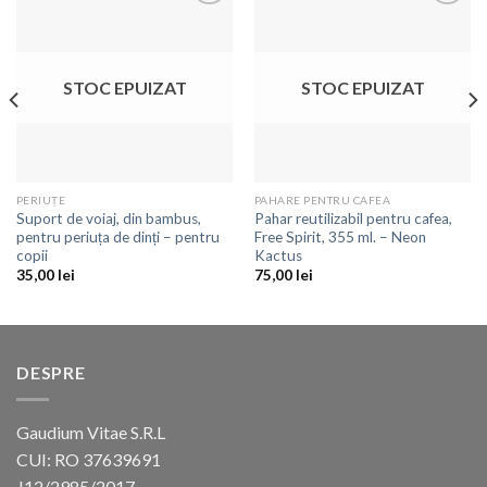
Adaugă
Adaugă
la
la
favorite
favorite
STOC EPUIZAT
STOC EPUIZAT
PERIUȚE
PAHARE PENTRU CAFEA
Suport de voiaj, din bambus,
Pahar reutilizabil pentru cafea,
pentru periuța de dinți – pentru
Free Spirit, 355 ml. – Neon
copii
Kactus
35,00
lei
75,00
lei
DESPRE
Gaudium Vitae S.R.L
CUI: RO 37639691
J12/2985/2017