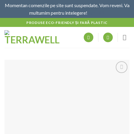
Momentan comenzile pe site sunt suspendate. Vom reveni. Va
multumim pentru intelegere!
Am citit
Skip
PRODUSE ECO-FRIENDLY ȘI FARĂ PLASTIC
to
content
Adaugă
la
favorite