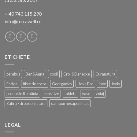
+ 40 743 115 290
info@terrawell.ro
ETICHETE
bambus
Ben&Anna
copii
Croll&Denecke
Curanatura
Endea
fibre de cocos
Georganics
I love Eco
inox
Jovis
produs în România
sensitive
tablete
vase
voiaj
Zahra - drops of nature
șampon nesaponificat
LEGAL