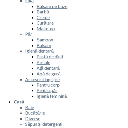
Față
Balsam de buze
Barbă
Creme
Curățare
Make-up
Păr
Șampon
Balsam
Igienă dentară
Pastă de dinți
Periuțe
Ață dentară
Apă de gură
Accesorii îngrijire
Pentru corp
Pentru păr
Igienă feminină
Casă
Baie
Bucătărie
Diverse
Săpun și detergenți