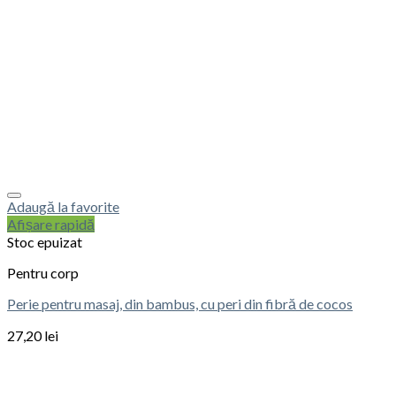
Adaugă la favorite
Afișare rapidă
Stoc epuizat
Pentru corp
Perie pentru masaj, din bambus, cu peri din fibră de cocos
27,20
lei