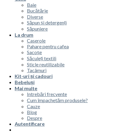
Baie
Bucătărie
Diverse
Săpun și detergenți
Săpuniere
La drum
Caserole
Pahare pentru cafea
Sacoșe
Săculeți textili
Sticle reutilizabile
Tacâmuri
Kit-uri și cadouri
Bebeluși
Mai multe
Intrebări frecvente
Cum împachetăm produsele?
Cauze
Blog
Despre
Autentificare