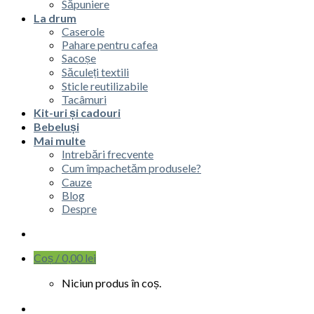
Săpuniere
La drum
Caserole
Pahare pentru cafea
Sacoșe
Săculeți textili
Sticle reutilizabile
Tacâmuri
Kit-uri și cadouri
Bebeluși
Mai multe
Intrebări frecvente
Cum împachetăm produsele?
Cauze
Blog
Despre
Coș /
0,00
lei
Niciun produs în coș.