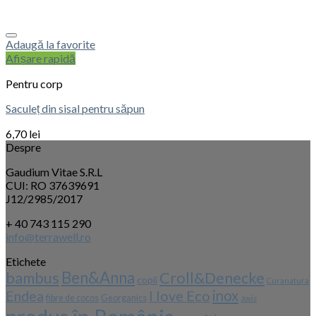
Adaugă la favorite
Afișare rapidă
Pentru corp
Saculeț din sisal pentru săpun
6,70
lei
Despre
Gaudium Vitae S.R.L
CUI: RO 37639691
J12/2985/2017
+ 40 743 115 290
info@terrawell.ro
Etichete
Ben&Anna
Croll&Denecke
bambus
copii
Curanatura
I love Eco
inox
Endea
fibre de cocos
Georganics
Jovis