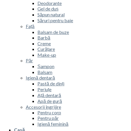
Deodorante
Gel de duș
Săpun natural
Săruri pentru baie
Față
Balsam de buze
Barbă
Creme
Curățare
Make-up
Păr
Șampon
Balsam
Igienă dentară
Pastă de dinți
Periuțe
Ață dentară
Apă de gură
Accesorii îngrijire
Pentru corp
Pentru păr
Igienă feminină
Casă