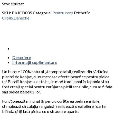
Stoc epuizat
SKU:
BKJCD005
Categorie:
Pentru corp
Etichetă:
Croll&Denecke
Descriere
Informații suplimentare
Un burete 100% natural și compostabil, realizat din rădăcina
plantei de konjac, cu numeroase efecte benefice pentru pielea
ta! Bureții konjac sunt folsiți în mod tradițional în Japonia și au
fost creați special pentru curățarea pielii sensibile, cum ar fi fața
sau pielea bebelușilor.
Funcționează minunat și pentru curățarea pielii sensibile,
stimulează circulația sanguină, realizează o exfoliere foarte
blândă și îți lasă pielea cu o străucire aparte.