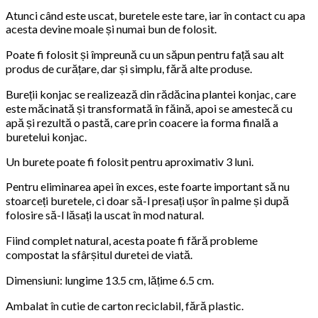
Atunci când este uscat, buretele este tare, iar în contact cu apa
acesta devine moale și numai bun de folosit.
Poate fi folosit și împreună cu un săpun pentru față sau alt
produs de curățare, dar și simplu, fără alte produse.
Bureții konjac se realizează din rădăcina plantei konjac, care
este măcinată și transformată în făină, apoi se amestecă cu
apă și rezultă o pastă, care prin coacere ia forma finală a
buretelui konjac.
Un burete poate fi folosit pentru aproximativ 3 luni.
Pentru eliminarea apei în exces, este foarte important să nu
stoarceți buretele, ci doar să-l presați ușor în palme și după
folosire să-l lăsați la uscat în mod natural.
Fiind complet natural, acesta poate fi fără probleme
compostat la sfârșitul duretei de viată.
Dimensiuni: lungime 13.5 cm, lățime 6.5 cm.
Ambalat în cutie de carton reciclabil, fără plastic.