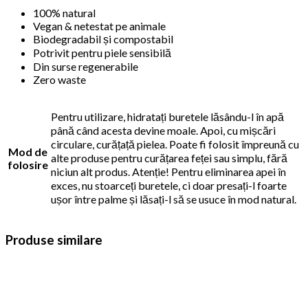
100% natural
Vegan & netestat pe animale
Biodegradabil și compostabil
Potrivit pentru piele sensibilă
Din surse regenerabile
Zero waste
Pentru utilizare, hidratați buretele lăsându-l în apă
până când acesta devine moale. Apoi, cu mișcări
circulare, curățață pielea. Poate fi folosit împreună cu
Mod de
alte produse pentru curățarea feței sau simplu, fără
folosire
niciun alt produs. Atenție! Pentru eliminarea apei în
exces, nu stoarceți buretele, ci doar presați-l foarte
ușor între palme și lăsați-l să se usuce în mod natural.
Produse similare