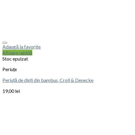
Adaugă la favorite
Afișare rapidă
Stoc epuizat
Periuțe
Periuță de dinți din bambus, Croll & Denecke
19,00
lei