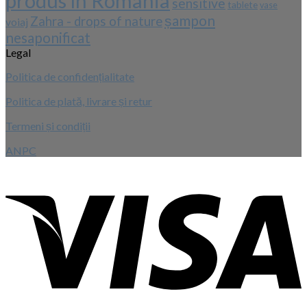
produs în România
sensitive
tablete
vase
șampon
Zahra - drops of nature
voiaj
nesaponificat
Legal
Politica de confidențialitate
Politica de plată, livrare și retur
Termeni și condiții
ANPC