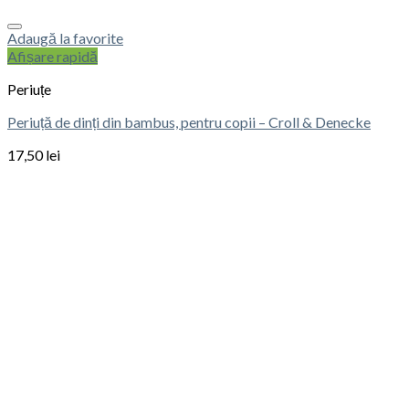
Adaugă la favorite
Afișare rapidă
Periuțe
Periuță de dinți din bambus, pentru copii – Croll & Denecke
17,50
lei